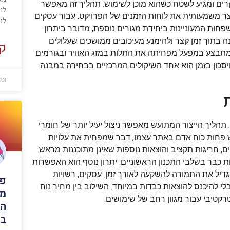
רים ומגיע לשטח כשהוא מוכן לשימוש. תהליך זה מאפשר
לנ
ר משמעותית את לוחות הזמנים של הפרויקט. עבור עסקים
לנ
חות המעוניינות ביחידת מגורים נוספת, מדובר ביתרון
תוך זמן קצר ולהימנע מעיכובים ממושכים שעלולים
קר
 מתבצע במפעל מפחיתה את התלות במזג האוויר ובגורמים
יסכון בזמן הוא אחד השיקולים המרכזיים בבחירה במבנה
23
 תהליך הייצור המתועש מאפשר ניצול יעיל יותר של חומרי
רש פחות כוח אדם באתר עצמו, דבר שמפחית את עלויות
ים, חריגות תקציב והוצאות נוספות שאינן מתוכננות מראש.
ת כבר בשלבי התכנון הראשוניים. יתרון נוסף הוא האפשרות
דיל את התמורה להשקעה לאורך זמן. עסקים, רשויות
פל
בלי להיכנס להוצאות כבדות במיוחד. השילוב בין מחיר נוח
מצ
רקטיבי עבור מגוון רחב של שימושים.
הו
בי