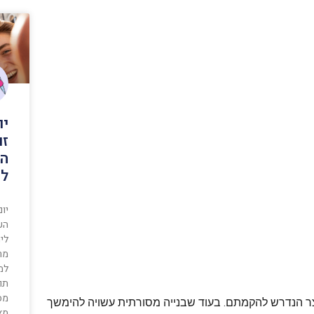
יו
זו
הפ
לי
יום
הע
ליה
מר
למ
תו
מסו
צר הנדרש להקמתם. בעוד שבנייה מסורתית עשויה להימשך
מא