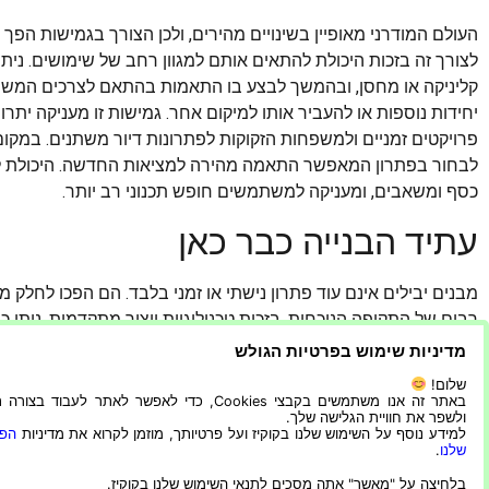
העולם המודרני מאופיין בשינויים מהירים, ולכן הצורך בגמישות הפך
לצורך זה בזכות היכולת להתאים אותם למגוון רחב של שימושים. ניתן 
קליניקה או מחסן, ובהמשך לבצע בו התאמות בהתאם לצרכים המשתנ
יחידות נוספות או להעביר אותו למיקום אחר. גמישות זו מעניקה ית
פרויקטים זמניים ולמשפחות הזקוקות לפתרונות דיור משתנים. במקו
לבחור בפתרון המאפשר התאמה מהירה למציאות החדשה. היכולת לבצ
כסף ומשאבים, ומעניקה למשתמשים חופש תכנוני רב יותר.
עתיד הבנייה כבר כאן
מבנים יבילים אינם עוד פתרון נישתי או זמני בלבד. הם הפכו לחלק 
רבים של התקופה הנוכחית. בזכות טכנולוגיות ייצור מתקדמות, ניתן כי
תשתיות מודרניות ועיצוב מרשים. בנוסף, המודעות לחשיבות היעילות 
מדיניות שימוש בפרטיות הגולש
שמוביל יותר אנשים ועסקים לבחון פתרונות בנייה חדשניים. מבנים
שלום!
ממבנה איכותי תוך חיסכון בזמן ובמשאבים. ככל שהטכנולוגיה תמשי
באתר זה אנו משתמשים בקבצי Cookies, כדי לאפשר לאתר לעבוד בצ
ולשפר את חוויית הגלישה שלך.
שהשימוש במבנים יבילים יהפוך לנפוץ אף יותר. עבור מי שמחפש שילוב
למידע נוסף על השימוש שלנו בקוקיז ועל פרטיותך, מוזמן לקרוא את מדיניות
הפר
מהווה פתרון מתקדם ויעיל המותאם לצרכים של העולם המודרני.
שלנו
.
בלחיצה על "מאשר" אתה מסכים לתנאי השימוש שלנו בקוקיז.