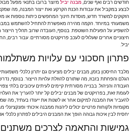
חודשים רבים ואף שנים,
מבנה יביל
מיוצר ברובו בתנאי מפעל מבוק
לבצע במקביל את עבודות הכנת הקרקע ואת ייצור המבנה, מה שמקצ
הזקוקים למשרד חדש, מוסדות חינוך המחפשים כיתות נוספות או משפ
משמעותי במיוחד. הקמה מהירה מאפשרת להתחיל להשתמש במבנה ב
להשפיע על הפעילות השוטפת. בנוסף, העובדה שרוב תהליך הייצור
חיצוניים אחרים שעלולים לעכב פרויקטים מסורתיים. עבור רבים, הח
יביל.
פתרון חסכוני עם עלויות משתלמות
מלבד החיסכון בזמן, מבנים יבילים מציעים גם יתרון כלכלי משמעותי.
הגלם והפחתת בזבוז, מה שתורם להוזלת עלויות הייצור. בנוסף, נד
העבודה והניהול. בבנייה מסורתית קיימים לעיתים עיכובים בלתי צפוי
לעומת זאת, בפרויקטים של מבנים יבילים קל יותר להעריך את העלויו
להעביר את המבנה למיקום אחר או לשנות את ייעודו בעתיד, מה שמג
מקומיות ולקוחות פרטיים יכולים ליהנות ממבנה איכותי ופונקציונלי מ
יחסית לבין איכות גבוהה הופך את המבנים היבילים לפתרון כלכלי אט
גמישות והתאמה לצרכים משתנים