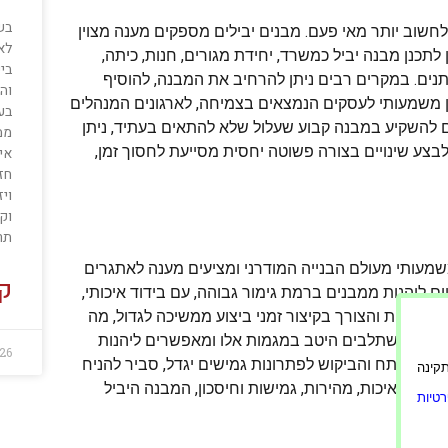
בש
 לחשוב יותר מאי פעם. מבנים יבילים מספקים מענה מצוין
לא
לתכנן מבנה יביל כמשרד, יחידת מגורים, חנות, כיתה,
בי
ים. במקרים רבים ניתן להרחיב את המבנה, להוסיף
והן
רון משמעותי לעסקים הנמצאים בצמיחה, לארגונים המנהלים
בע
ם להשקיע במבנה קבוע שעלול שלא להתאים בעתיד, ניתן
ממ
ע שינויים בצורה פשוטה יחסית מסייעת לחסוך זמן,
אי
חזק
ויז
וק
תר
משמעותי מעולם הבנייה המודרני ומציעים מענה לאתגרים
קר
ום ליהנות ממבנים ברמת גימור גבוהה, עם בידוד איכותי,
הכלכלית והצורך בקיצור זמני ביצוע ממשיכה לגדול, מה
 יבילים משתלבים היטב במגמות אלו ומאפשרים ליהנות
26
ך להתפתח והביקוש לפתרונות גמישים יגדל, סביר להניח
ורה תקינה
 בין איכות, מהירות, גמישות וחיסכון, המבנה היביל
טיות