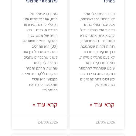
במרכז
עיצוב אתר מקצועי
החורף הישראלי אולי
בעידן הדיגיטלי של
לא קיצוני כמו באירופה,
היום, אתר אינטרנט אינו
אבל עבור בעלי בתים
רק כלי להצגת מידע או
ודירות הוא בהחלט יכול
מכירת מוצרים – הוא
להביא איתו אתגרים לא
חוויה של ממש עבור
פשוטים – גשמים עזים,
המבקר. חוויית משתמש
רוחות ולחות שמתגנבת
(UX) היא המרכיב
דרך סדקים קטנים בגג.
המרכזי שמבדיל בין אתר
לא פעם מתגלים נזילות,
פשוט שמבקרים עוזבים
רטיבויות בקירות או
במהרה לבין אתר
עובש שמתחיל להתפתח
שמושך, מרתק וממיר
דווקא בעונה הכי רגישה.
מבקרים ללקוחות. עיצוב
כאן נכנס לתמונה איטום
מקצועי הוא הכלי
גגות מקצועי,
שמאפשר ליצור את
החוויה הזו
קרא עוד »
קרא עוד »
24/03/2026
21/05/2026