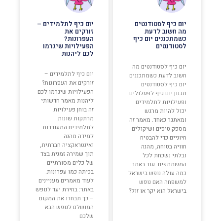
יום כיף לסטודנטים
יום כיף לתלמידים –
מה חשוב לדעת
זורקים את
כשמתכננים יום כיף
העפרונות?
לסטודנטים
הפעילויות שיגרמו
לכם ליהנות
יום כיף לסטודנטים מה
יום כיף לתלמידים –
חשוב לדעת כשמתכננים
זורקים את העפרונות?
יום כיף לסטודנטים
הפעילויות שיגרמו לכם
תכנון יום כיף לפעלולים
ליהנות מאמר חדשותי
ופעילויות לתלמידים
זה בוחן פעילויות
יכול להיות מרגש
מרתקות שונות
ומאתגר כאחד. מאמר זה
לתלמידים המעודדות
מספק טיפים ושיקולים
למידה מהנה
חיוניים כדי להבטיח
ואינטראקציה חברתית,
חוויה בטוחה, מהנה
תוך שמירה זמנית בצד
ובלתי נשכחת לכל
של כלים מסורתיים
המשתתפים. עוד באתר:
בכיתה כמו עפרונות.
כמה עולה נופש בישראל
לעוד מאמרים מעניינים
למשפחה האם נופש
באתר: בחירת יעד לנופש
בישראל הוא יקר או זול?
– כך תבחרו את המקום
המושלם לנופש הבא
שלכם