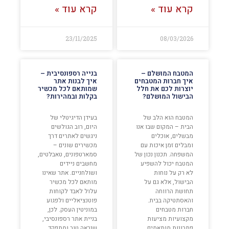
קרא עוד »
קרא עוד »
23/11/2025
08/03/2026
המטבח המושלם –
בנייה רספונסיבית –
איך חברות המטבחים
איך לבנות אתר
יוצרות לכם את חלל
שמותאם לכל מכשיר
הבישול המושלם?
בקלות ובמהירות?
המטבח הוא הלב של
בעידן הדיגיטלי של
הבית – המקום שבו אנו
היום, רוב הגולשים
מבשלים, אוכלים
ניגשים לאתרים דרך
ומבלים זמן איכות עם
מכשירים שונים –
המשפחה. תכנון נכון של
סמארטפונים, טאבלטים,
המטבח יכול להשפיע
מחשבים ניידים
לא רק על נוחות
ושולחניים. אתר שאינו
הבישול, אלא גם על
מותאם לכל מכשיר
תחושת הרווחה
עלול לאבד לקוחות
והאסתטיקה בבית.
פוטנציאליים ולפגוע
חברות מטבחים
במוניטין העסק. לכן,
מקצועיות מציעות
בניית אתר רספונסיבי,
פתרונות מותאמים
שנראה טוב ומתפקד