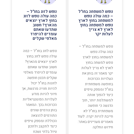
נופש למשפחה בחו"ל
נופש לזוג בחו"ל –
– כמה עולה נופש
כמה עולה נופש לזוג
למשפחה בחוץ לארץ
בחוץ לארץ יוצאים
נופש למשפחה בחוץ
מהארץ? חשוב
לארץ לא צריך
שתדעו שאתם
לעלות יקר
עומדים להיפרד
מאלפי שקלים
נופש למשפחה בחו"ל –
נופש לזוג בחו"ל – כמה
כמה עולה נופש
עולה נופש לזוג בחוץ
למשפחה בחוץ לארץ
לארץ יוצאים מהארץ?
נופש למשחה בחוץ
חשוב שתדעו שאתם
לארץ לא צריך לעלות
עומדים להיפרד מאלפי
יקר מאמר זה בוחן את
שקלים תכנון חופשה
העלויות הכרוכות
לזוגות בחו"ל יכול
בחופשה משפחתית
להיות חוויה מרגשת, אך
בחו"ל ומספק טיפים
חיוני להיות מודע
כיצד להפוך אותה
לעלויות הפוטנציאליות
למשתלמת יותר, תוך
הכרוכות בכך. המאמר
הדגשה כי חופשה
בוחן גורמים שונים
משפחתית בחו"ל לא
התורמים להוצאה
חייבת להיות יקרה. לעוד
הכוללת ומספק טיפים
מאמרים מעניינים באתר:
כיצד לתקצב ולתכנן
חידוש החלקה
טיול בלתי נשכח