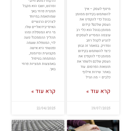
הלקוח למסע חיובי
ומרגש, ושבו הוא מקבל
מינוף לעסק – איך
תמצית פרחי באך
להשתמש בקידום ממומן
שמותאמת במיוחד
בגוגל כדי להקפיץ את
לצרכים הרגשיים
העסק שלכם? קידום
האינדיבידואליים שלו.
ממומן בגוגל הוא כלי רב
מי היא המטפלת ומהו
עוצמה המסייע לעסקים
תהליך ההסמכה? נועה
להגיע לקהל רחב
לוי, המטפלת שעמה
ומדויק. במאמר זה נבחן
נפגשתי היא אישה
כיצד להשתמש בקידום
מקצועית ומיומנת,
ממומן כדי להקפיץ את
המתמחה בטיפול
העסק שלכם ולשפר את
באמצעות תמציות פרחי
תוצאות הפרסום. עוד
באך.
באתר: שירות אילוף
כלבים – מה הגיל
קרא עוד »
קרא עוד »
21/04/2025
19/07/2025