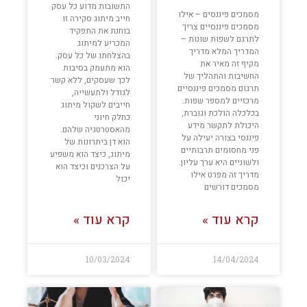
התשובות מדוע כל עסק
מסמכים פיננסים – אילו
חייב מיתוג סקירה זו
מסמכים פיננסיים צריך
בוחנת את התפקיד
לתרגם לשפות שונות –
המכריע למיתוג
המדריך המלא מדריך
בהצלחתו של כל עסק.
מקיף זה מאיר את
הוא מתעמק בסיבות
החשיבות והתהליך של
לכך שעסקים, ללא קשר
תרגום מסמכים פיננסיים
לגודל ולתעשייה,
מרכזיים למספר שפות.
חייבים לשקול מיתוג
בכלכלה הולכת וגוברת,
כחלק חיוני
היכולת לתקשר מידע
מהאסטרטגיה שלהם.
פיננסי בצורה יעילה על
הוא דן ביתרונות של
פני מחסומים תרבותיים
מיתוג, כיצד הוא משפיע
ולשוניים היא ערך עליון.
על הצרכנים וכיצד הוא
מדריך זה מפרט אילו
יכול
מסמכים דורשים
קרא עוד »
קרא עוד »
10/03/2024
14/04/2024