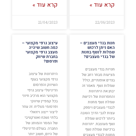
קרא עוד »
קרא עוד »
21/04/2023
22/06/2023
חנות בגדי מעצבים –
עיצוב גרפי מקצועי –
האם ניתן לרכוש
כמה חשוב שיהיה
שמלות לנשף בחנות
מעצב גרפי מקצועי
של בגדי מעצבים?
בחברת שיווק
ופרסום?
חנויות בגדי מעצבים
היתרונות של עיצוב
מציעות מבחר רחב של
גרפי מקצועי בענף
בגדים אופנתיים, כולל
השיווק והפרסום
שמלות נשף. מאמר זה
הדיגיטלי עיצוב גרפי
יבחן את היתרונות
מקצועי הוא מרכיב חיוני
והחסרונות של רכישת
בכל קמפיין שיווקי
שמלת נשף מחנות
ופרסומי מצליח. זה עוזר
לבגדי מעצבים ויספק
ליצור ייצוג ויזואלי
עצות לגבי הדרך הטובה
בלתי נשכח ואטרקטיבי
ביותר לרכוש שמלת
של המסר והמותג של
נשף מעוצבת. יתרונות
החברה. בעולם הדיגיטלי
ברכישת שמלת נשף
של היום, חשוב יותר
מחנות לבגדי מעצבים