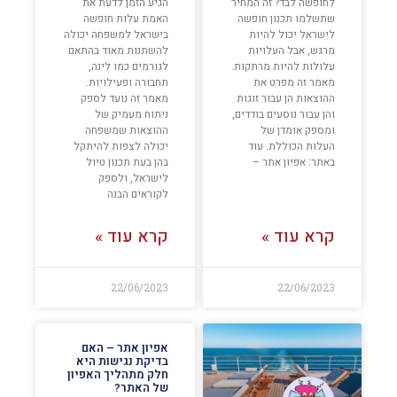
לחופשה לבד? זה המחיר
הגיע הזמן לדעת את
שתשלמו תכנון חופשה
האמת עלות חופשה
לישראל יכול להיות
בישראל למשפחה יכולה
מרגש, אבל העלויות
להשתנות מאוד בהתאם
עלולות להיות מרתקות.
לגורמים כמו לינה,
מאמר זה מפרט את
תחבורה ופעילויות.
ההוצאות הן עבור זוגות
מאמר זה נועד לספק
והן עבור נוסעים בודדים,
ניתוח מעמיק של
ומספק אומדן של
ההוצאות שמשפחה
העלות הכוללת. עוד
יכולה לצפות להיתקל
באתר: אפיון אתר –
בהן בעת תכנון טיול
לישראל, ולספק
לקוראים הבנה
קרא עוד »
קרא עוד »
22/06/2023
22/06/2023
אפיון אתר – האם
בדיקת נגישות היא
חלק מתהליך האפיון
של האתר?