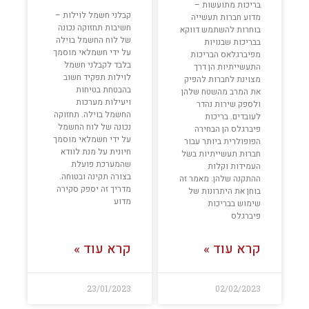
בריכות מתועשות –
קבלני חשמל לוילות –
מדוע חברות תעשייה
חשיבות תחזוקה נכונה
בוחרות להשתמש דווקא
של לוח החשמל בוילה
בבריכות שבנויות
על ידי חשמלאי מוסמך
מפיברגלאס הבריכות
בלבד לקבלני חשמל
התעשייתיות הן דרך
לוילות תפקיד חשוב
מצוינת לחברות להפיק
בהבטחת בטיחות
את המרב מהשטח שלהן
ויעילות מערכות
ולספק שירות נהדר
החשמל בוילה. תחזוקה
לעובדים. בריכות
נכונה של לוח החשמל
פיברגלס הן הבחירה
על ידי חשמלאי מוסמך
הפופולרית ביותר עבור
חיונית על מנת לוודא
חברות תעשייתיות בשל
שהמערכת פועלת
העמידות וקלות
בצורה תקינה ובטוחה.
ההתקנה שלהן. מאמר זה
מדריך זה יספק סקירה
בוחן את היתרונות של
מדוע
שימוש בבריכות
פיברגלס
קרא עוד »
קרא עוד »
23/01/2023
02/02/2023