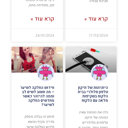
כיצד שיטה זו חוסכת
סביבת עבודה
זמן, מפחיתה מתח,
קרא עוד »
קרא עוד »
24/01/2024
17/02/2024
היתרונות של תיקון
חידוש החלקה לשיער
טלפון סלולרי בבית
– מה חשוב לשים לב
הלקוח בשקיפות
וממה להיזהר כאשר
מלאה עם הלקוח
מחדשים החלקה
לשיער?
גלה את הנוחות שאין
פוסט זה בבלוג מספק
כמותה של תיקון
מדריך מקיף בנושא
טלפונים סלולריים
חידוש החלקת שיער.
בפתח ביתך. סקירה זו