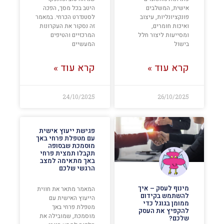
אישית, המשלבים
היטב בכל מסך, הפכה
פונקציונליות, עיצוב
לסטנדרט הכרחי. במאמר
ואיכות חומרים,
זה נסקור את העקרונות
ומסייעות ליצור חלל
המרכזיים והטיפים
בישול
המעשיים
קרא עוד »
קרא עוד »
24/10/2025
26/10/2025
פגישת ייעוץ אישית
עם מטפלת פרחי באך
מוסמכת שבסופה
תקבלו תמצית פרחי
באך מתאימה למצב
הרגשי שלכם
מינוף לעסק – איך
המאמר מתאר את חווית
להשתמש בקידום
הייעוץ האישית עם
ממומן בגוגל כדי
מטפלת פרחי באך
להקפיץ את העסק
מוסמכת, שמובילה את
שלכם?