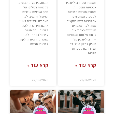
ומעמיד את ההבדלים בין
הנכונה בין מלונות בוטיק
אכסניות ואכסניות,
למלונות רגילים, על
ומספק תובנות חשובות
סמך העדפות אישיות
לנוסעים המחפשים
ושיקולי תקציב. לעוד
אפשרויות לינה בתקציב
מאמרים שיכולים לעניין
נמוך. לעוד מאמרים
אתכם: חידוש החלקה
מעניינים באתר: איך
לשיער – מה חשוב
לבחור מלונות ואכסניות
לשים לב וממה להיזהר
– ההבדלים בין מלון
כאשר מחדשים החלקה
בוטיק למלון רגיל: כך
לשיער? תרגום
תבחרו נכון מסעדות
כשרות
קרא עוד »
קרא עוד »
22/06/2023
22/06/2023