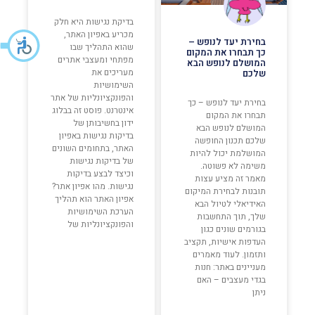
בדיקת נגישות היא חלק
מכריע באפיון האתר,
בחירת יעד לנופש –
שהוא התהליך שבו
כך תבחרו את המקום
מפתחי ומעצבי אתרים
המושלם לנופש הבא
מעריכים את
שלכם
השימושיות
והפונקציונליות של אתר
בחירת יעד לנופש – כך
אינטרנט. פוסט זה בבלוג
תבחרו את המקום
ידון בחשיבותן של
המושלם לנופש הבא
בדיקות נגישות באפיון
שלכם תכנון החופשה
האתר, בתחומים השונים
המושלמת יכול להיות
של בדיקות נגישות
משימה לא פשוטה.
וכיצד לבצע בדיקות
מאמר זה מציע עצות
נגישות. מהו אפיון אתר?
תובנות לבחירת המיקום
אפיון האתר הוא תהליך
האידיאלי לטיול הבא
הערכת השימושיות
שלך, תוך התחשבות
והפונקציונליות של
בגורמים שונים כגון
העדפות אישיות, תקציב
ותזמון. לעוד מאמרים
מעניינים באתר: חנות
בגדי מעצבים – האם
ניתן