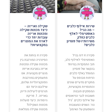
שירות אילוף כלבים
שקילה ואריזה –
– מה הגיל
כיצד מכונות שקילה
האופטימלי לאלף
ומכונות אריזה
כלבים כחלק
עובדות יחד כדי
משירותיו של פנסיון
לארוז את המוצרים
כלבים?
במקצועיות?
סקירה זו דנה בגיל
סקירה זו בוחנת את
האופטימלי לאילוף כלב,
הסינרגיה המורכבת בין
תוך התמקדות במיוחד
מכונות שקילה ומכונות
בהקשר של פנסיון
אריזה בסביבת אריזת
המטפל באלף כלבים.
מוצרים מקצועית. אנו
הניתוח מבוסס על
מתעמקים במורכבות
מחקרים מדעיים שונים
הפונקציונליות שלהם,
והתנסויות מקצועיות,
שילובם וכיצד הם
המספקים תובנות
תורמים ליעילות ודיוק
חשובות לגבי הניואנסים
באריזה. 1. פריקת
של אילוף כלבים. 'גיל
היסודות: כיצד פועלות
גור: השנים המעצבות
מכונות השקילה?
והשפעתן על האימון'
מכונות שקילה ממלאות