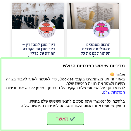
תרגום מסמכים
דיור מוגן למהדרין –
מאנגלית לעברית
דיור מוגן עם הקפדה
תפתור לכם את כל
חמורה על כללי
הבעיות על הכסף
הכשרות הישראליים
שלכם בדוחות
מדיניות שימוש בפרטיות הגולש
הכספיים שלכם
דיור מוגן למהדרין –
שלום!
דיור מוגן עם הקפדה
תרגום מסמכים
באתר זה אנו משתמשים בקבצי Cookies, כדי לאפשר לאתר לעבוד בצורה
חמורה על כללי הכשרות
תקינה ולשפר את חוויית הגלישה שלך.
מאנגלית לעברית
הישראליים בישראל
למידע נוסף על השימוש שלנו בקוקיז ועל פרטיותך, מוזמן לקרוא את מדיניות
תפתור לכם את כל
הדיור המוגן למהדרין
הפרטיות שלנו
.
הבעיות על הכסף שלכם
הוא סוג של דיור מוגן
בדוחות הכספיים שלכם
שיש בו הקפדה על
בלחיצה על "מאשר" אתה מסכים לתנאי השימוש שלנו בקוקיז.
תרגום הדוחות הכספיים
המשך שימוש באתר מהווה אישור והסכמה למדיניות הפרטיות שלנו.
כשרות ישראלית. לכן,
שלך מאנגלית לעברית
אם אתם מחפשים מקום
יכול לספק לך מספר
מגורים, כדאי לשקול
מאשר
✔
יתרונות. לא רק שזה
איזה סוג חיים אתם
יעזור לך להבין טוב יותר
רוצים ומה הצרכים