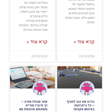
מצליחה לשמור על
במפעל ומועבר אל
מעמד חזק בזכות שילוב
מיקומו הסופי כשהוא
ייחודי של תוכן ויזואלי,
מוכן לשימוש מלא או
כלים שיווקיים
כמעט מלא. בעבר נתפסו
מתקדמים וקהילה
מבנים
פעילה במיוחד. בישראל,
שבה תרבות הצריכה
קרא עוד »
קרא עוד »
25/05/2026
19/06/2026
הכינו את הגג לחורף
אתר שכולו חוויה –
– כל היתרונות
כך תיצרו חוויית
באיטום מקצועי
משתמש מהממת עם