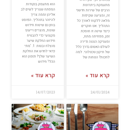
הוא מתעמק בנקודות
מתעמקת ביתרונות
המפתח שצריך לשים לב
הרבים של שירות חדשני
אליהן וממה צריך
זה, ומציעה שקיפות
להיזהר בתהליך. הפוסט
מלאה ללקוח לאורך כל
בוחן גם שיטות חידוש
התהליך. אנו חוקרים
שונות, מוצרים וייעוץ
כיצד שיטה זו חוסכת
מקצועי כדי להבטיח
זמן, מפחיתה מתח,
חידוש החלקת שיער
ומעניקה הצצה נדירה
מוצלח ובטוח. 1. 'מתי
לעולם האטום בדרך כלל
כדאי לחדש את החלקת
של תיקון טכנולוגי. למה
השיער שלך? תזמון הוא
לחכות? הנוחות של
הכל!' חידוש
קרא עוד »
קרא עוד »
14/07/2023
24/01/2024