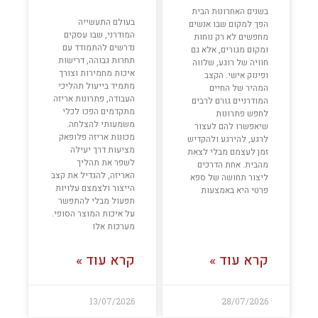
בשנים האחרונות הבית
בעולם התעשייה
הפך למקום שבו אנשים
המודרני, שבו עסקים
מחפשים לא רק נוחות
נדרשים להתמודד עם
ומקום מגורים, אלא גם
תחרות גבוהה, דרישות
חוויה של רוגע, שלווה
איכות מחמירות וצורך
ופינוק אישי. הקצב
מתמיד בייעול תהליכי
המהיר של החיים
העבודה, פתרונות אריזה
המודרניים גורם לרבים
מתקדמים הפכו לכלי
לחפש פתרונות
משמעותי להצלחה.
שיאפשרו להם לעצור
מכונות אריזה פלופאק
לרגע, להירגע ולהקדיש
מציעות דרך יעילה
זמן לעצמם מבלי לצאת
לשפר את תהליך
מהבית. אחת הדרכים
האריזה, להגדיל את קצב
ליצור תחושה של ספא
הייצור ולצמצם עלויות
פרטי היא באמצעות
תפעול מבלי להתפשר
על איכות המוצר הסופי.
מערכות אלו
קרא עוד »
קרא עוד »
13/07/2026
28/07/2026