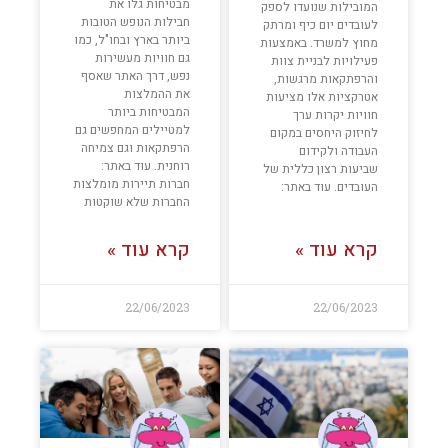
מבטיחות גלו את
המובילות שנועדו לספק
חבילות הנופש הטובות
לעובדים יום כיף ומרתק
ביותר בארץ ובחו"ל, כמו
מחוץ למשרד. באמצעות
גם חוויות מעשירות
פעילויות לבניית צוות
נפש, דרך האתר שאסף
והרפתקאות מרגשות,
את ההמלצות
אטרקציות אלו מציעות
המבטיחות ביותר
חוויות יקרות ערך
למטיילים המחפשים גם
לחיזוק היחסים במקום
הרפתקאות וגם צמיחה
העבודה ולקידום
רוחנית. עוד באתר:
שביעות רצון כללית של
חברות תיירות מומלצות
העובדים. עוד באתר:
החברות שלא שוקטות
קרא עוד »
קרא עוד »
22/06/2023
22/06/2023