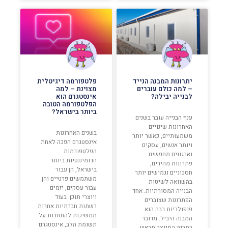
יתרונות המבנה הנייד
פלטפורמה דיגיטלית
– למה כולם עוברים
מצוינת – למה
לבנייה יבילה?
אינסטגרם הוא
הפלטפורמה הטובה
ביותר בישראל?
ענף הבנייה עובר בשנים
האחרונות שינויים
בשנים האחרונות
משמעותיים, כאשר יותר
אינסטגרם הפכה לאחת
ויותר אנשים, עסקים
הפלטפורמות
וארגונים מחפשים
הדומיננטיות ביותר
פתרונות מהירים,
בישראל, הן עבור
חסכוניים וגמישים יותר
משתמשים פרטיים והן
בהשוואה לשיטות
עבור עסקים, יזמים
הבנייה המסורתיות. אחד
ויוצרי תוכן. בעוד
הפתרונות שצוברים
רשתות חברתיות אחרות
פופולריות רבה הוא
ממשיכות להתחרות על
המבנה היביל. מדובר
תשומת הלב, אינסטגרם
במבנה המיוצר מראש