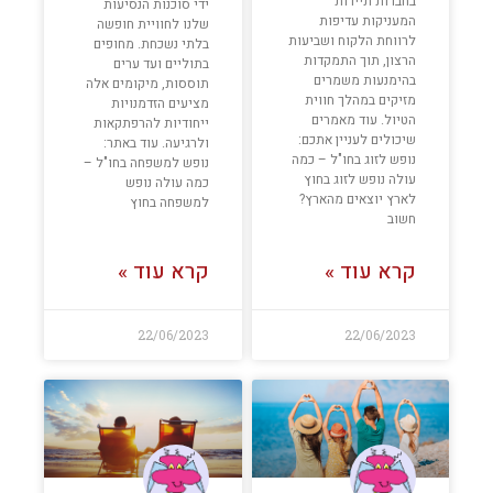
בחברות תיירות
ידי סוכנות הנסיעות
המעניקות עדיפות
שלנו לחוויית חופשה
לרווחת הלקוח ושביעות
בלתי נשכחת. מחופים
הרצון, תוך התמקדות
בתוליים ועד ערים
בהימנעות משמרים
תוססות, מיקומים אלה
מזיקים במהלך חווית
מציעים הזדמנויות
הטיול. עוד מאמרים
ייחודיות להרפתקאות
שיכולים לעניין אתכם:
ולרגיעה. עוד באתר:
נופש לזוג בחו"ל – כמה
נופש למשפחה בחו"ל –
עולה נופש לזוג בחוץ
כמה עולה נופש
לארץ יוצאים מהארץ?
למשפחה בחוץ
חשוב
קרא עוד »
קרא עוד »
22/06/2023
22/06/2023