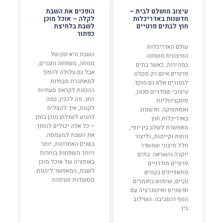
עיצוב מושלם לבית –
הופכים את השבת
חדשנות באדריכלות
לקלה – אוכל מוכן
חוץ לבתים פרטיים
לשבת בלחיצת
כפתור
עולם האדריכלות
השבת היא זמן של
החיצונית משתנה
מנוחה, משפחה וחברים,
במהירות, כאשר בתים
אבל גם עלולה להפוך
פרטיים אינם רק מקלט
למאתגרת מבחינת
למגורים אלא גם מוקד
ההכנות לקראת סעודות
עיצובי שמדגיש סגנון,
החג. מה להכין, כמה
פונקציונליות
לקנות, איך להצליח
ואסתטיקה. חדשנות
להגיע לשולחן מוכן בזמן
באדריכלות חוץ
– כל אלה יכולים להפוך
מאפשרת לשלב בין יופי,
את השבת למעמסה.
נוחות וקיימות, וליצור
בשנים האחרונות, יותר
חלל חיצוני שמשדר
ויותר משפחות בוחרות
יוקרה והשראה. בתים
באופציה של אוכל מוכן
פרטיים מודרניים
לשבת, המאפשר ליהנות
מתאפיינים בקווים
מסעודות טעימות
נקיים, שימוש בחומרים
חדשניים ואינטגרציה עם
הנוף והסביבה. השילוב
בין