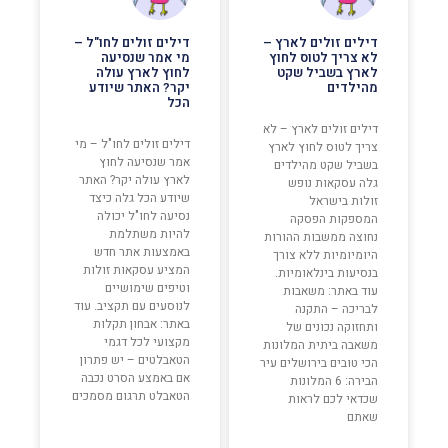
דילים זולים לארץ –
דילים זולים לחו"ל –
לא צריך לטוס לחוץ
מי אמר שנסיעה
לארץ בשביל שקט
לחוץ לארץ עולה
מהילדים
יקר? האתר שיודע
הכל
דילים זולים לארץ – לא
דילים זולים לחו"ל – מי
צריך לטוס לחוץ לארץ
אמר שנסיעה לחוץ
בשביל שקט מהילדים
לארץ עולה יקר? האתר
גלה עסקאות נופש
שיודע הכל גלה כיצד
זולות בישראל
נסיעה לחו"ל יכולה
המספקות הפסקה
להיות משתלמת
נחוצה ממשבות ההורות
באמצעות אתר חדש
היומיומיות ללא צורך
המציע עסקאות זולות
בנסיעות בינלאומיות.
וטיפים שימושיים
עוד באתר: משאבות
לנוסעים עם תקציב. עוד
לבריכה – התקנה
באתר: אבחון תקלות
ותחזוקה נכונים של
מקצועי לכל דגמי
משאבה ביתית המלונות
הטאבלטים – יש פתרון
הכי טובים בירושלים עיר
אם באמצע הסרט נכבה
הבירה: 6 המלונות
הטאבלט תרגום מסמכים
שכדאי לכם לראות
שאתם