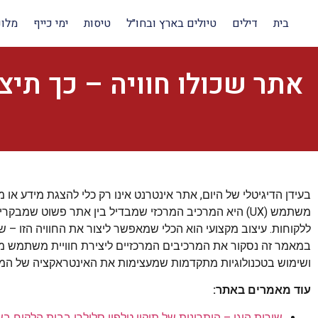
בית
דילים
טיולים בארץ ובחו״ל
טיסות
ימי כייף
מלונ
אתר שכולו חוויה – כך תי
בעידן הדיגיטלי של היום, אתר אינטרנט אינו רק כלי להצגת מידע או 
משתמש (UX) היא המרכיב המרכזי שמבדיל בין אתר פשוט ש
ללקוחות. עיצוב מקצועי הוא הכלי שמאפשר ליצור את החוויה הזו – שי
במאמר זה נסקור את המרכיבים המרכזיים ליצירת חוויית משתמש מהממת
ושימוש בטכנולוגיות מתקדמות שמעצימות את האינטראקציה של המ
עוד מאמרים באתר:
שירות הוגן – היתרונות של תיקון טלפון סלולרי בבית הלקוח 