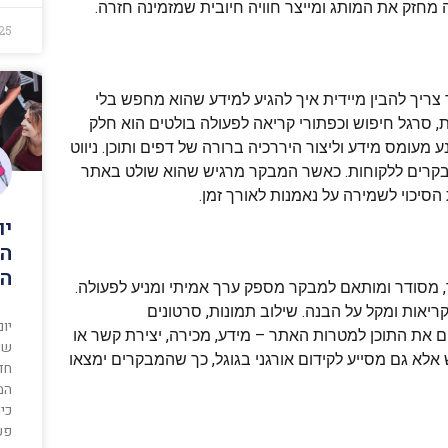
חזק את המותג ומייצר חוויה חיובית שמזמינה חזרה.
25
 צריך להבין מיידית איך להגיע למידע שהוא מחפש בלי
ת, סרגל חיפוש וכפתורי קריאה לפעולה בולטים הוא חלק
מעומס מידע וליצור היררכיה ברורה של דפים ותוכן. ניווט
בקרים ללקוחות. כאשר המבקר מרגיש שהוא שולט באתר
הסיכוי לשמירה על נאמנות לאורך זמן.
הא
הע
, מסודר ומותאם למבקר מספק ערך אמיתי ומניע לפעולה.
יאות ומקל על הבנה. שילוב תמונות, סרטונים
 את התוכן למטרות האתר – מידע, מכירה, יצירת קשר או
שי
אלא גם מסייע לקידום אורגני בגוגל, כך שהמבקרים ימצאו
המ
כי
פע