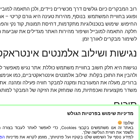
רוב המבקרים כיום גולשים דרך מכשירים ניידים, ולכן התאמה למוביי
ופוגע בחוויית המשתמש. בנוסף, מהירות טעינה היא גורם קריטי – 
החיפוש. שימוש בטכנולוגיות מתקדמות, דחיסת תמונות, קוד נקי וה
חלקה. התאמה למובייל ושיפור מהירות האתר מגדילים את שביעות 
לשימור מבקרים לאורך זמן.
נגישות ושילוב אלמנטים אינטראקט
נגישות היא חלק חשוב בחוויית משתמש כוללת. אתר נגיש מאפשר לכל 
ולהבין את התוכן בקלות. שילוב אלמנטים אינטראקטיביים, כמו אנימצ
ברורים, מעלה את המעורבות ומקנה למבקר חוויה פעילה ומהנה. אתר
משדר מקצועיות ואכפתיות, מה שמחזק את הזיקה של המבקר למותג.
סיכום
מדיניות שימוש בפרטיות הגולש
יצירת חוויית משתמש מהממת דורשת שילוב של עיצוב ויזואלי מושך, ני
שלום!
טעינה, לצד נגישות ושילוב אלמנטים אינטראקטיביים. אתר מקצועי 
באתר זה אנו משתמשים בקבצי Cookies, כדי לאפשר לאתר לעבוד בצ
ולשפר את חוויית הגלישה שלך.
המעורבות, משפר 
למידע נוסף על השימוש שלנו בקוקיז ועל פרטיותך, מוזמן לקרוא את מדיניות
הפר