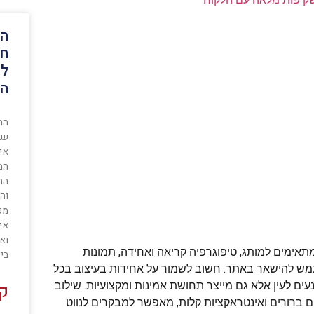
המ
חב
לכ
המ
המ
שבו
אי
המ
הב
וה
מק
איש
ואי
תאימים למותג, טיפוגרפיה קריאה ואחידה, תמונות
בי
מש להישאר באתר. חשוב לשמור על אחידות בעיצוב בכל
עים לעין אלא גם מייצר תחושת אמינות ומקצועיות. שילוב
קר
ים ברורים ואינטראקציות קלות, מאפשר למבקרים לנווט