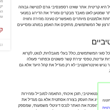
מר
יק
ל היא קריטית. אתר שאינו רספונסיבי גורם לנטישה גבוהה
הע
אתר שמטען לאט מאבד מבקרים ומוריד את הדירוג במנועי
של
פחתת אלמנטים מיותרים מאפשרים טעינה מהירה וחוויה
הרצון של המשתמשים, מחזקים את האמון במותג ומסייעים
קר
יביים
23
סוגי המשתמשים, כולל בעלי מוגבלויות, לנווט, לקרוא
יות עדינות, טפסי יצירת קשר פשוטים וכפתורי פעולה
 נגיש ואינטראקטיבי לא רק מגדיל את קהל היעד אלא גם
ווט אינטואיטיבי, תוכן איכותי, התאמה למובייל ומהירות
לא רק מציג את העסק בצורה אסתטית אלא גם מגדיל את
ורה תקינה
המרות ומחזק את המותג. השקעה ב-UX ובעיצוב מקצועי הופכת את האתר לנכס דיגיטלי משמעותי, שמספק
טיות