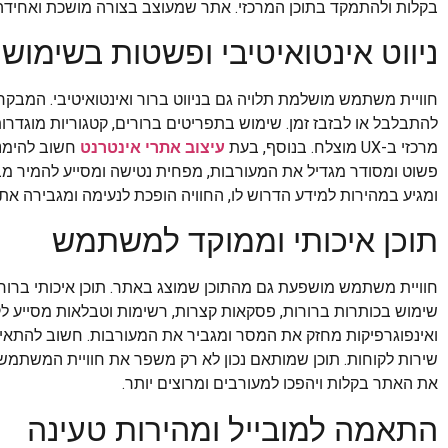
בקלות ולהתמקד בתוכן המרכזי. אתר שמעוצב בצורה מושכת ואחידה מ
ניווט אינטואיטיבי ופשטות בשימוש
חוויית משתמש מושלמת תלויה גם בניווט ברור ואינטואיטיבי. המבקר
להתבלבל או לבזבז זמן. שימוש בתפריטים ברורים, קטגוריות מוגדרו
מרכזי ב-UX מוצלח. בנוסף, בעת
עיצוב אתרי אינטרנט
חשוב להימנע 
פשוט ומסודר מגדיל את המעורבות, מפחית נטישה ומסייע להמיר מ
ומגיע במהירות למידע הדרוש לו, החוויה הופכת לנעימה ומגבירה את 
תוכן איכותי וממוקד למשתמש
חוויית משתמש מושפעת גם מהתוכן שמוצג באתר. תוכן איכותי ברור
שימוש בכותרות ברורות, פסקאות קצרות, רשימות וטבלאות מסייע לקר
ואינפוגרפיקות מחזק את המסר ומגביר את המעורבות. חשוב להתאים
שירות לקוחות. תוכן שמותאם נכון לא רק משפר את חוויית המשתמש 
את האתר בקלות ויהפכו למעורבים ומרוצים יותר.
התאמה למובייל ומהירות טעינה